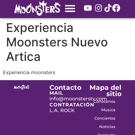
Experiencia
Moonsters Nuevo
Artica
Experiencia moonsters
Contacto
Mapa del
sitio
MAIL
info@moonsterstv.com
Conocenos
CONTRATACIÓN
Musica
L.A. ROCK
Conciertos
Noticias
Contacto